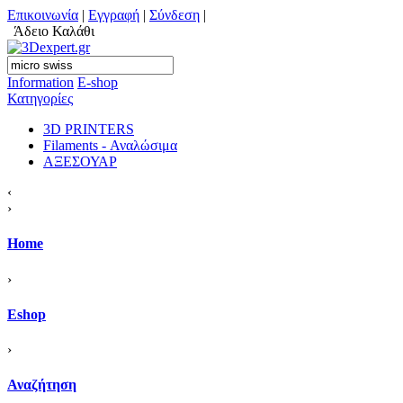
Επικοινωνία
|
Εγγραφή
|
Σύνδεση
|
Άδειο Καλάθι
Information
Ε-shop
Κατηγορίες
3D PRINTERS
Filaments - Αναλώσιμα
ΑΞΕΣΟΥΑΡ
‹
›
Home
›
Eshop
›
Αναζήτηση