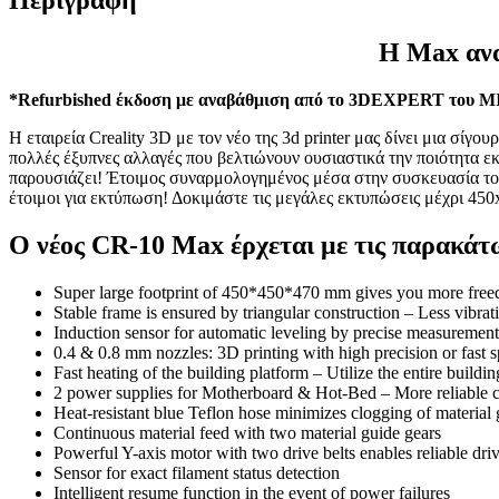
Η Max αν
*Refurbished έκδοση με αναβάθμιση από το 3DEXPERT τ
Η εταιρεία Creality 3D με τον νέο της 3d printer μας δίνει μια 
πολλές έξυπνες αλλαγές που βελτιώνουν ουσιαστικά την ποιότητα 
παρουσιάζει! Έτοιμος συναρμολογημένος μέσα στην συσκευασία του,
έτοιμοι για εκτύπωση! Δοκιμάστε τις μεγάλες εκτυπώσεις μέχρι 45
Ο νέος CR-10 Max έρχεται με τις παρακάτω
Super large footprint of 450*450*470 mm gives you more freed
Stable frame is ensured by triangular construction – Less vibrat
Induction sensor for automatic leveling by precise measuremen
0.4 & 0.8 mm nozzles: 3D printing with high precision or fast 
Fast heating of the building platform – Utilize the entire buildin
2 power supplies for Motherboard & Hot-Bed – More reliable c
Heat-resistant blue Teflon hose minimizes clogging of material
Continuous material feed with two material guide gears
Powerful Y-axis motor with two drive belts enables reliable dri
Sensor for exact filament status detection
Intelligent resume function in the event of power failures