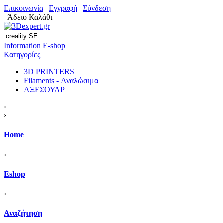
Επικοινωνία
|
Εγγραφή
|
Σύνδεση
|
Άδειο Καλάθι
Information
Ε-shop
Κατηγορίες
3D PRINTERS
Filaments - Αναλώσιμα
ΑΞΕΣΟΥΑΡ
‹
›
Home
›
Eshop
›
Αναζήτηση