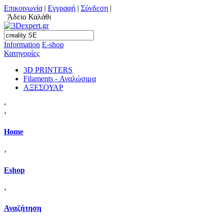
Επικοινωνία
|
Εγγραφή
|
Σύνδεση
|
Άδειο Καλάθι
Information
Ε-shop
Κατηγορίες
3D PRINTERS
Filaments - Αναλώσιμα
ΑΞΕΣΟΥΑΡ
‹
›
Home
›
Eshop
›
Αναζήτηση