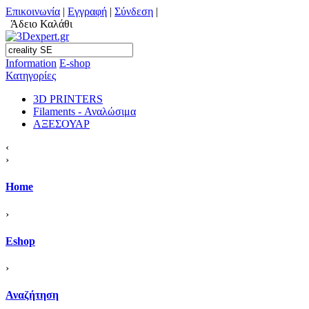
Επικοινωνία
|
Εγγραφή
|
Σύνδεση
|
Άδειο Καλάθι
Information
Ε-shop
Κατηγορίες
3D PRINTERS
Filaments - Αναλώσιμα
ΑΞΕΣΟΥΑΡ
‹
›
Home
›
Eshop
›
Αναζήτηση