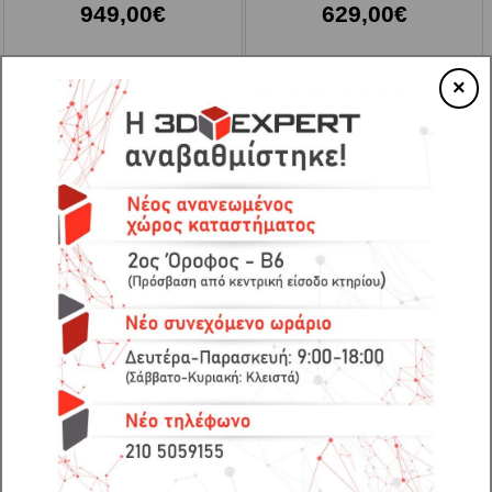
949,00€
629,00€
×
3D printer Creality K1
3D printer Creality CR-10 Max
refurbished + micro swiss all
metal hotend kit
7-10 ημέρες
7-10 ημέρες
580,00€
974,00€