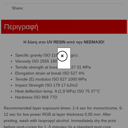
Share:
Περιγραφή
Η λύση στο UV RESIN από την NEEMA3D!
×
Specific gravity ISO 1183 1,21 g/cc
Viscosity ISO 2555 180 MPa*s
Tensile strength at break ISO 527 31 MPa
Elongation strain at break ISO 527 4%
Tensile (E) modulus ISO 527 1000 MPa
Impact Strength ISO 179 17 kJ/m2
Heat deflection temp. A (1,8 MPa) ISO 75 37°C
Hardness ISO 868 77D
Recommended layer exposure times: 2-4 sec for monochrome, 6-
12 sec for low power RGB at layer thickness 0,05 mm. After
printing, wash with Isopropyl alcohol. Immediately dry the print
before post-curing for 1 -5 minutes (in a standard post cure