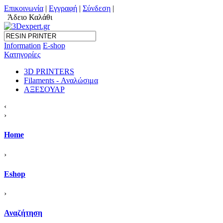
Επικοινωνία
|
Εγγραφή
|
Σύνδεση
|
Άδειο Καλάθι
Information
Ε-shop
Κατηγορίες
3D PRINTERS
Filaments - Αναλώσιμα
ΑΞΕΣΟΥΑΡ
‹
›
Home
›
Eshop
›
Αναζήτηση