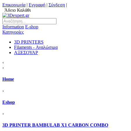
Επικοινωνία
|
Εγγραφή
|
Σύνδεση
|
Άδειο Καλάθι
Information
Ε-shop
Κατηγορίες
3D PRINTERS
Filaments - Αναλώσιμα
ΑΞΕΣΟΥΑΡ
‹
›
Home
›
Eshop
›
3D PRINTER BAMBULAB X1 CARBON COMBO