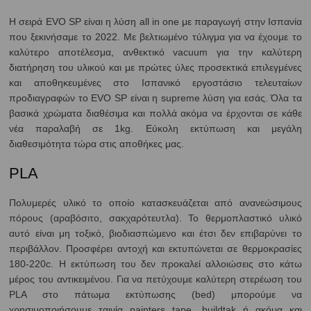
Η σειρά EVO SP είναι η λύση all in one με παραγωγή στην Ισπανία
που ξεκινήσαμε το 2022. Με βελτιωμένο τύλιγμα για να έχουμε το
καλύτερο αποτέλεσμα, ανθεκτικό vacuum για την καλύτερη
διατήρηση του υλικού και με πρώτες ύλες προσεκτικά επιλεγμένες
και αποθηκευμένες στο Ισπανικό εργοστάσιο τελευταίων
προδιαγραφών το EVO SP είναι η supreme λύση για εσάς. Όλα τα
βασικά χρώματα διαθέσιμα και πολλά ακόμα να έρχονται σε κάθε
νέα παραλαβή σε 1kg. Εύκολη εκτύπωση και μεγάλη
διαθεσιμότητα τώρα στις αποθήκες μας.
PLA
Πολυμερές υλικό το οποίο κατασκευάζεται από ανανεώσιμους
πόρους (αραβόσιτο, σακχαρότευτλα). Το θερμοπλαστικό υλικό
αυτό είναι μη τοξικό, βιοδιασπώμενο και έτσι δεν επιβαρύνει το
περιβάλλον. Προσφέρει αντοχή και εκτυπώνεται σε θερμοκρασίες
180-220c. Η εκτύπωση του δεν προκαλεί αλλοιώσεις στο κάτω
μέρος του αντικειμένου. Για να πετύχουμε καλύτερη στερέωση του
PLA στο πάτωμα εκτύπωσης (bed) μπορούμε να
χρησιμοποιήσουμε ταινία painters tape, buildtak ή ακόμα και