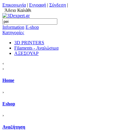
Επικοινωνία
|
Εγγραφή
|
Σύνδεση
|
Άδειο Καλάθι
Information
Ε-shop
Κατηγορίες
3D PRINTERS
Filaments - Αναλώσιμα
ΑΞΕΣΟΥΑΡ
‹
›
Home
›
Eshop
›
Αναζήτηση