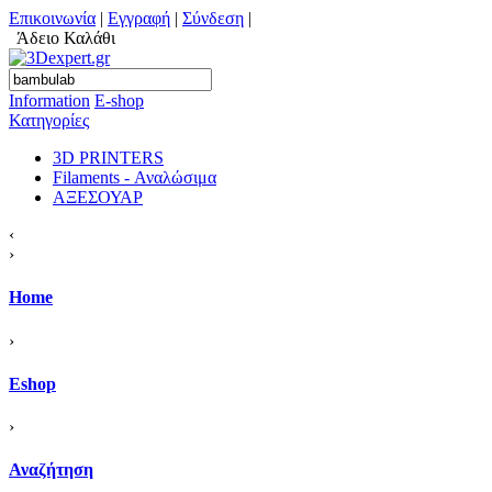
Επικοινωνία
|
Εγγραφή
|
Σύνδεση
|
Άδειο Καλάθι
Information
Ε-shop
Κατηγορίες
3D PRINTERS
Filaments - Αναλώσιμα
ΑΞΕΣΟΥΑΡ
‹
›
Home
›
Eshop
›
Αναζήτηση