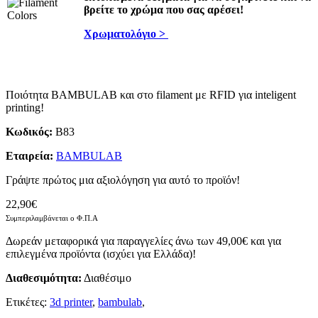
βρείτε το χρώμα που σας αρέσει!
Χρωματολόγιο >
Ποιότητα BAMBULAB και στο filament με RFID για inteligent
printing!
Κωδικός:
B83
Εταιρεία:
BAMBULAB
Γράψτε πρώτος μια αξιολόγηση για αυτό το προϊόν!
22,90€
Συμπεριλαμβάνεται ο Φ.Π.Α
Δωρεάν μεταφορικά για παραγγελίες άνω των 49,00€ και για
επιλεγμένα προϊόντα (ισχύει για Ελλάδα)!
Διαθεσιμότητα:
Διαθέσιμο
Ετικέτες:
3d printer
,
bambulab
,