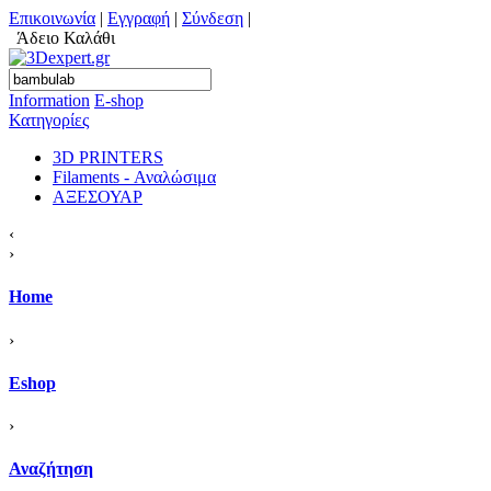
Επικοινωνία
|
Εγγραφή
|
Σύνδεση
|
Άδειο Καλάθι
Information
Ε-shop
Κατηγορίες
3D PRINTERS
Filaments - Αναλώσιμα
ΑΞΕΣΟΥΑΡ
‹
›
Home
›
Eshop
›
Αναζήτηση