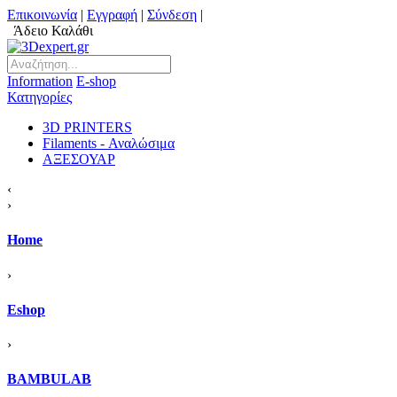
Επικοινωνία
|
Εγγραφή
|
Σύνδεση
|
Άδειο Καλάθι
Information
Ε-shop
Κατηγορίες
3D PRINTERS
Filaments - Αναλώσιμα
ΑΞΕΣΟΥΑΡ
‹
›
Home
›
Eshop
›
BAMBULAB