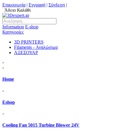
Επικοινωνία
|
Εγγραφή
|
Σύνδεση
|
Άδειο Καλάθι
Information
Ε-shop
Κατηγορίες
3D PRINTERS
Filaments - Αναλώσιμα
ΑΞΕΣΟΥΑΡ
‹
›
Home
›
Eshop
›
Cooling Fan 5015 Turbine Blower 24V