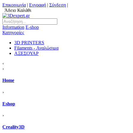
Επικοινωνία
|
Εγγραφή
|
Σύνδεση
|
Άδειο Καλάθι
Information
Ε-shop
Κατηγορίες
3D PRINTERS
Filaments - Αναλώσιμα
ΑΞΕΣΟΥΑΡ
‹
›
Home
›
Eshop
›
Creality3D