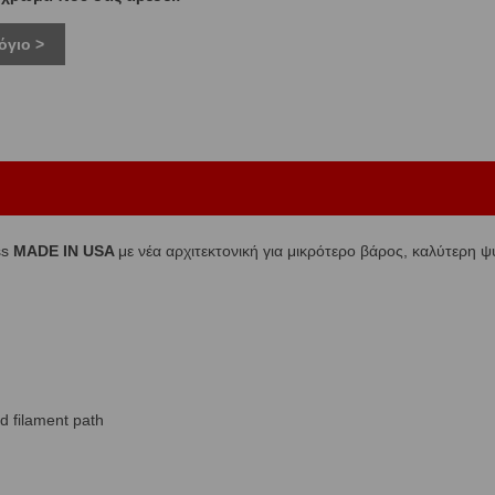
όγιο >
ss
MADE IN USA
με νέα αρχιτεκτονική για μικρότερο βάρος, καλύτερη 
d filament path