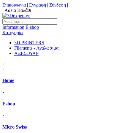
Επικοινωνία
|
Εγγραφή
|
Σύνδεση
|
Άδειο Καλάθι
Information
Ε-shop
Κατηγορίες
3D PRINTERS
Filaments - Αναλώσιμα
ΑΞΕΣΟΥΑΡ
‹
›
Home
›
Eshop
›
Micro Swiss