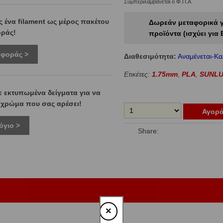
Συμπεριλαμβάνεται ο Φ.Π.Α
 ένα filament ως μέρος πακέτου
Δωρεάν μεταφορικά γι
ράς!
προϊόντα (ισχύει για 
σφοράς >
Διαθεσιμότητα:
Αναμένεται-Κα
Ετικέτες:
1.75mm
,
PLA
,
SUNL
ε εκτυπωμένα δείγματα για να
ο χρώμα που σας αρέσει!
Αγορ
όγιο >
Share:
×