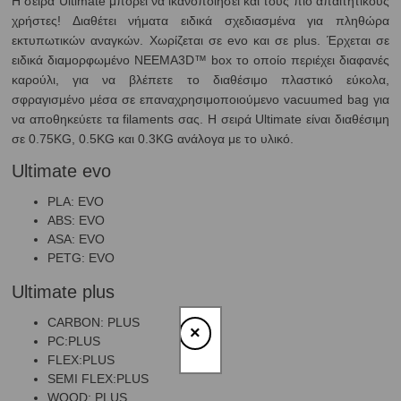
Η σειρά Ultimate μπορεί να ικανοποιήσει και τους πιο απαιτητικούς
χρήστες! Διαθέτει νήματα ειδικά σχεδιασμένα για πληθώρα
εκτυπωτικών αναγκών. Χωρίζεται σε evo και σε plus. Έρχεται σε
ειδικά διαμορφωμένο NEEMA3D™ box το οποίο περιέχει διαφανές
καρούλι, για να βλέπετε το διαθέσιμο πλαστικό εύκολα,
σφραγισμένο μέσα σε επαναχρησιμοποιούμενο vacuumed bag για
να αποθηκεύετε τα filaments σας. Η σειρά Ultimate είναι διαθέσιμη
σε 0.75KG, 0.5KG και 0.3KG ανάλογα με το υλικό.
Ultimate evo
PLA: EVO
ABS: EVO
ASA: EVO
PETG: EVO
Ultimate plus
CARBON: PLUS
×
PC:PLUS
FLEX:PLUS
SEMI FLEX:PLUS
WOOD: PLUS