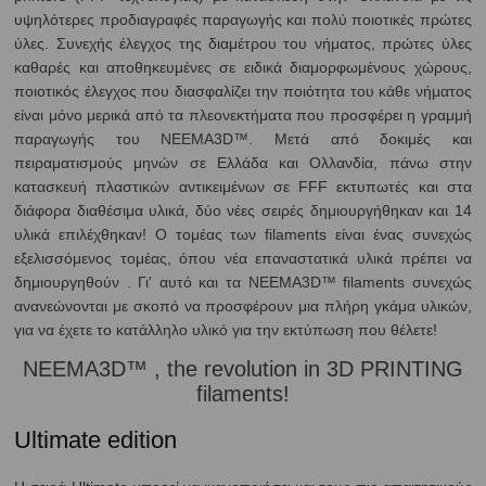
υψηλότερες προδιαγραφές παραγωγής και πολύ ποιοτικές πρώτες
ύλες. Συνεχής έλεγχος της διαμέτρου του νήματος, πρώτες ύλες
καθαρές και αποθηκευμένες σε ειδικά διαμορφωμένους χώρους,
ποιοτικός έλεγχος που διασφαλίζει την ποιότητα του κάθε νήματος
είναι μόνο μερικά από τα πλεονεκτήματα που προσφέρει η γραμμή
παραγωγής του NEEMA3D™. Μετά από δοκιμές και
πειραματισμούς μηνών σε Ελλάδα και Ολλανδία, πάνω στην
κατασκευή πλαστικών αντικειμένων σε FFF εκτυπωτές και στα
διάφορα διαθέσιμα υλικά, δύο νέες σειρές δημιουργήθηκαν και 14
υλικά επιλέχθηκαν! Ο τομέας των filaments είναι ένας συνεχώς
εξελισσόμενος τομέας, όπου νέα επαναστατικά υλικά πρέπει να
δημιουργηθούν . Γι' αυτό και τα NEEMA3D™ filaments συνεχώς
ανανεώνονται με σκοπό να προσφέρουν μια πλήρη γκάμα υλικών,
για να έχετε το κατάλληλο υλικό για την εκτύπωση που θέλετε!
NEEMA3D™ , the revolution in 3D PRINTING
filaments!
Ultimate edition