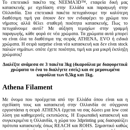
Το επετειακό πακέτο της NEEMA3D™, εταιρεία δική μας
κατασκευής με σχεδίαση στην Ελλάδα και παραγωγή στην
Ολλανδία. Στα επετειακά πακέτα πετυχαίνουμε την καλύτερη
διαθέσιμη τιμή για όποιον δεν τον ενδιαφέρει το χρώμα του
νήματος αλλά θέλει σταθερή ποιότητα κατασκευής. Πως το
πετυχαίνουμε αυτό? Με αύξηση τεμαχίων στην γραμμή
παραγωγής, κάθε φορά σε νέα χρώματα. Τα χρώματα αυτά μπορεί
να είναι όλα τα διαθέσιμα της σειράς ATHENA, EVO ή ειδικά
χρώματα. Η σειρά surprise είναι νέα κατασκευή και δεν είναι stock
παλιών νημάτων. οπότε έχετε ποιότητα, τιμή και μια μικρή έκπληξη
χρώματος!
Διαλέξτε ανάμεσα σε 3 πακέτα 3kg (4καρούλια με διαφορετικά
χρώματα το ένα το διαλέγετε εσείς) και σε μεμονωμένα
καρούλια των 0,5kg και 1kg.
Athena Filament
Με όνομα που προέρχεται από την Ελλάδα όπου είναι και η
σχεδίαση τους και κατασκευή στην Ολλανδία σε σύγχρονα
εργοστάσια η σειρά ATHENA έρχεται να σας δώσει μια low cost
λύση για καθημερινές εκτυπώσεις. Η Ευρωπαϊκή κατασκευή και
συγκεκριμένα η Ολλανδία, η χώρα του 3dprinting μας διασφαλίζει
πρότυπα κατασκευής όπως REACH και ROHS. Σημαντικό καθώς