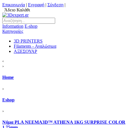
Επικοινωνία
|
Εγγραφή
|
Σύνδεση
|
Άδειο Καλάθι
Information
Ε-shop
Κατηγορίες
3D PRINTERS
Filaments - Αναλώσιμα
ΑΞΕΣΟΥΑΡ
‹
›
Home
›
Eshop
›
Νήμα PLA NEEMA3D™ ATHENA 1KG SURPRISE COLOR
1.75mm