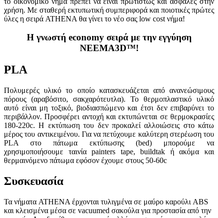
το οικονομικό νήμα πρέπει να είναι πρωτίστως και ασφαλές στην
χρήση. Με σταθερή εκτυπωτική συμπεριφορά και ποιοτικές πρώτες
ύλες η σειρά ATHENA θα γίνει το νέο σας low cost νήμα!
Η γνωστή economy σειρά με την εγγύηση
NEEMA3D™!
PLA
Πολυμερές υλικό το οποίο κατασκευάζεται από ανανεώσιμους
πόρους (αραβόσιτο, σακχαρότευτλα). Το θερμοπλαστικό υλικό
αυτό είναι μη τοξικό, βιοδιασπώμενο και έτσι δεν επιβαρύνει το
περιβάλλον. Προσφέρει αντοχή και εκτυπώνεται σε θερμοκρασίες
180-220c. Η εκτύπωση του δεν προκαλεί αλλοιώσεις στο κάτω
μέρος του αντικειμένου. Για να πετύχουμε καλύτερη στερέωση του
PLA στο πάτωμα εκτύπωσης (bed) μπορούμε να
χρησιμοποιήσουμε ταινία painters tape, buildtak ή ακόμα και
θερμαινόμενο πάτωμα εφόσον έχουμε στους 50-60c
Συσκευασία
Τα νήματα ATHENA έρχονται τυλιγμένα σε μαύρο καρούλι ABS
και κλεισμένα μέσα σε vacuumed σακούλα για προστασία από την