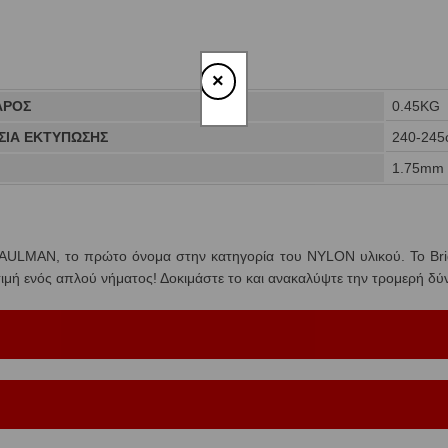
×
ΑΡΟΣ
0.45KG
ΙΑ ΕΚΤΥΠΩΣΗΣ
240-245
Σ
1.75mm
 TAULMAN, το πρώτο όνομα στην κατηγορία του NYLON υλικού. Το Brid
 τιμή ενός απλού νήματος! Δοκιμάστε το και ανακαλύψτε την τρομερή 