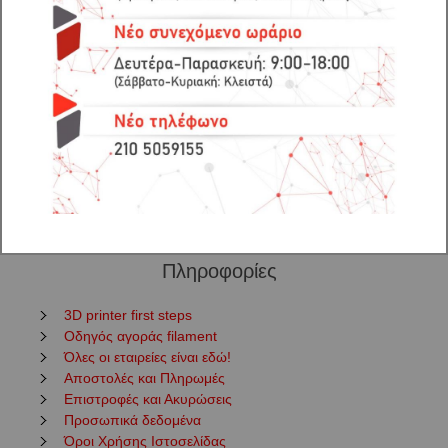
Αξιολογήσεις προϊόντος (0)
Εταιρείες
Πληροφορίες
3D printer first steps
Οδηγός αγοράς filament
Όλες οι εταιρείες είναι εδώ!
Αποστολές και Πληρωμές
Επιστροφές και Ακυρώσεις
Προσωπικά δεδομένα
Όροι Χρήσης Ιστοσελίδας