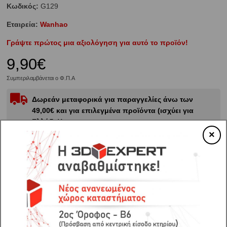
Κωδικός:
G129
Εταιρεία:
Wanhao
Γράψτε πρώτος μια αξιολόγηση για αυτό το προϊόν!
9,90€
Συμπεριλαμβάνεται ο Φ.Π.Α
Δωρεάν μεταφορικά για παραγγελίες άνω των
49,00€ και για επιλεγμένα προϊόντα (ισχύει για
Ελλάδα)!
×
Διαθεσιμότητα:
Αναμένεται-Καλέστε για πληροφορίες
Αγορά
Στη Λίστα Επιθυμιών
Share: