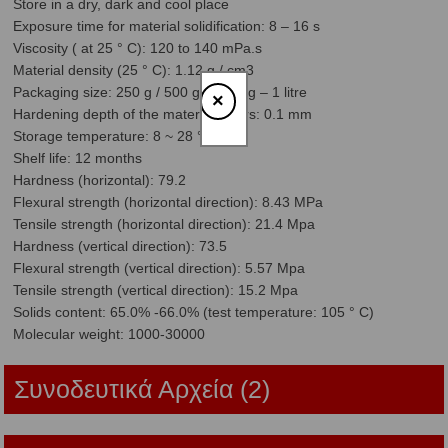
Store in a dry, dark and cool place
Exposure time for material solidification: 8 – 16 s
Viscosity ( at 25 ° C): 120 to 140 mPa.s
Material density (25 ° C): 1.12 g / cm3
Packaging size: 250 g / 500 g / 1000 g – 1 litre
×
Hardening depth of the material layers: 0.1 mm
Storage temperature: 8 ~ 28 ° C
Shelf life: 12 months
Hardness (horizontal): 79.2
Flexural strength (horizontal direction): 8.43 MPa
Tensile strength (horizontal direction): 21.4 Mpa
Hardness (vertical direction): 73.5
Flexural strength (vertical direction): 5.57 Mpa
Tensile strength (vertical direction): 15.2 Mpa
Solids content: 65.0% -66.0% (test temperature: 105 ° C)
Molecular weight: 1000-30000
Συνοδευτικά Αρχεία (2)