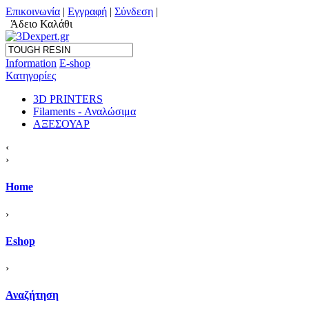
Επικοινωνία
|
Εγγραφή
|
Σύνδεση
|
Άδειο Καλάθι
Information
Ε-shop
Κατηγορίες
3D PRINTERS
Filaments - Αναλώσιμα
ΑΞΕΣΟΥΑΡ
‹
›
Home
›
Eshop
›
Αναζήτηση