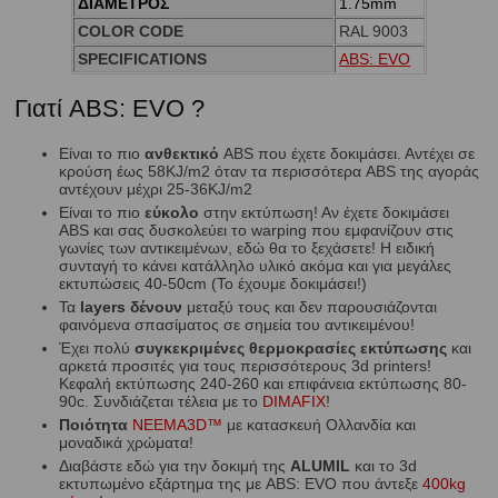
ΔΙΑΜΕΤΡΟΣ
1.75mm
COLOR CODE
RAL 9003
SPECIFICATIONS
ABS: EVO
Γιατί ABS: EVO ?
Είναι το πιο
ανθεκτικό
ABS που έχετε δοκιμάσει. Αντέχει σε
κρούση έως 58KJ/m2 όταν τα περισσότερα ABS της αγοράς
αντέχουν μέχρι 25-36KJ/m2
Είναι το πιο
εύκολο
στην εκτύπωση! Αν έχετε δοκιμάσει
ABS και σας δυσκολεύει το warping που εμφανίζουν στις
γωνίες των αντικειμένων, εδώ θα το ξεχάσετε! Η ειδική
συνταγή το κάνει κατάλληλο υλικό ακόμα και για μεγάλες
εκτυπώσεις 40-50cm (Το έχουμε δοκιμάσει!)
Τα
layers δένουν
μεταξύ τους και δεν παρουσιάζονται
φαινόμενα σπασίματος σε σημεία του αντικειμένου!
Έχει πολύ
συγκεκριμένες θερμοκρασίες εκτύπωσης
και
αρκετά προσιτές για τους περισσότερους 3d printers!
Κεφαλή εκτύπωσης 240-260 και επιφάνεια εκτύπωσης 80-
90c. Συνδιάζεται τέλεια με το
DIMAFIX
!
Ποιότητα
NEEMA3D™
με κατασκευή Ολλανδία και
μοναδικά χρώματα!
Διαβάστε εδώ για την δοκιμή της
ALUMIL
και το 3d
εκτυπωμένο εξάρτημα της με ABS: EVO που άντεξε
400kg