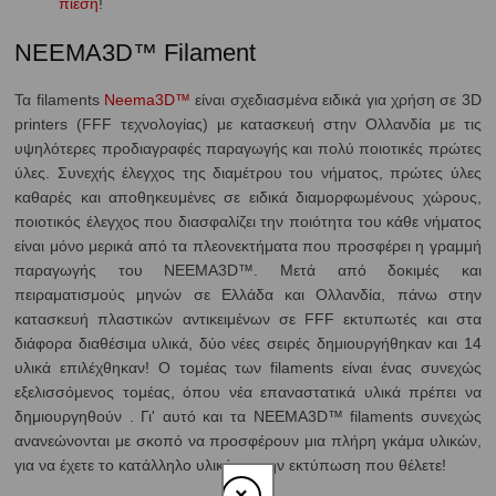
πίεση
!
NEEMA3D™ Filament
Τα filaments
Neema3D™
είναι σχεδιασμένα ειδικά για χρήση σε 3D
printers (FFF τεχνολογίας) με κατασκευή στην Ολλανδία με τις
υψηλότερες προδιαγραφές παραγωγής και πολύ ποιοτικές πρώτες
ύλες. Συνεχής έλεγχος της διαμέτρου του νήματος, πρώτες ύλες
καθαρές και αποθηκευμένες σε ειδικά διαμορφωμένους χώρους,
ποιοτικός έλεγχος που διασφαλίζει την ποιότητα του κάθε νήματος
είναι μόνο μερικά από τα πλεονεκτήματα που προσφέρει η γραμμή
παραγωγής του NEEMA3D™. Μετά από δοκιμές και
πειραματισμούς μηνών σε Ελλάδα και Ολλανδία, πάνω στην
κατασκευή πλαστικών αντικειμένων σε FFF εκτυπωτές και στα
διάφορα διαθέσιμα υλικά, δύο νέες σειρές δημιουργήθηκαν και 14
υλικά επιλέχθηκαν! Ο τομέας των filaments είναι ένας συνεχώς
εξελισσόμενος τομέας, όπου νέα επαναστατικά υλικά πρέπει να
δημιουργηθούν . Γι' αυτό και τα NEEMA3D™ filaments συνεχώς
ανανεώνονται με σκοπό να προσφέρουν μια πλήρη γκάμα υλικών,
για να έχετε το κατάλληλο υλικό για την εκτύπωση που θέλετε!