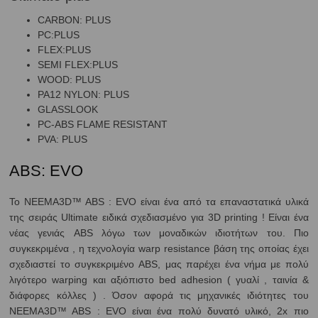
CARBON: PLUS
PC:PLUS
FLEX:PLUS
SEMI FLEX:PLUS
WOOD: PLUS
PA12 NYLON: PLUS
GLASSLOOK
PC-ABS FLAME RESISTANT
PVA: PLUS
ABS: EVO
Το NEEMA3D™ ABS : EVO είναι ένα από τα επαναστατικά υλικά
της σειράς Ultimate ειδικά σχεδιασμένο για 3D printing ! Είναι ένα
νέας γενιάς ABS λόγω των μοναδικών ιδιοτήτων του. Πιο
συγκεκριμένα , η τεχνολογία warp resistance βάση της οποίας έχει
σχεδιαστεί το συγκεκριμένο ABS, μας παρέχει ένα νήμα με πολύ
λιγότερο warping και αξιόπιστο bed adhesion ( γυαλί , ταινία &
διάφορες κόλλες ) . Όσον αφορά τις μηχανικές ιδιότητες του
NEEMA3D™ ABS : EVO είναι ένα πολύ δυνατό υλικό, 2x πιο