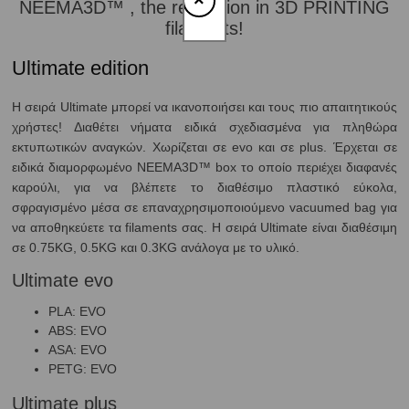
×
NEEMA3D™ , the revolution in 3D PRINTING
filaments!
Ultimate edition
Η σειρά Ultimate μπορεί να ικανοποιήσει και τους πιο απαιτητικούς
χρήστες! Διαθέτει νήματα ειδικά σχεδιασμένα για πληθώρα
εκτυπωτικών αναγκών. Χωρίζεται σε evo και σε plus. Έρχεται σε
ειδικά διαμορφωμένο NEEMA3D™ box το οποίο περιέχει διαφανές
καρούλι, για να βλέπετε το διαθέσιμο πλαστικό εύκολα,
σφραγισμένο μέσα σε επαναχρησιμοποιούμενο vacuumed bag για
να αποθηκεύετε τα filaments σας. Η σειρά Ultimate είναι διαθέσιμη
σε 0.75KG, 0.5KG και 0.3KG ανάλογα με το υλικό.
Ultimate evo
PLA: EVO
ABS: EVO
ASA: EVO
PETG: EVO
Ultimate plus