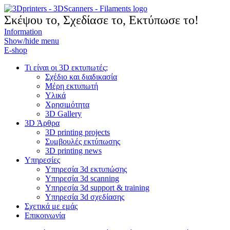
Σκέψου το, Σχεδίασε το, Εκτύπωσε το!
Information
Show/hide menu
Ε-shop
Τι είναι οι 3D εκτυπωτές;
Σχέδιο και διαδικασία
Μέρη εκτυπωτή
Υλικά
Χρησιμότητα
3D Gallery
3D Άρθρα
3D printing projects
Συμβουλές εκτύπωσης
3D printing news
Υπηρεσίες
Υπηρεσία 3d εκτυπώσης
Υπηρεσία 3d scanning
Υπηρεσία 3d support & training
Υπηρεσία 3d σχεδίασης
Σχετικά με εμάς
Επικοινωνία