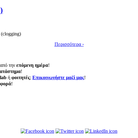
)
(clogging)
Περισσότερα ›
από την
επόμενη ημέρα
!
ατάστημα
!
lab
ή
φοιτητές
;
Eπικοινωνήστε μαζί μας
!
σφορά
!