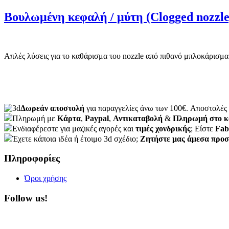
Βουλωμένη κεφαλή / μύτη (Clogged nozzle
Απλές λύσεις για το καθάρισμα του nozzle από πιθανό μπλοκάρισμα 
Δωρεάν αποστολή
για παραγγελίες άνω των 100€. Aποστολές 
Πληρωμή με
Κάρτα
,
Paypal
,
Αντικαταβολή
&
Πληρωμή στο κ
Ενδιαφέρεστε για μαζικές αγορές και
τιμές χονδρικής
; Είστε
Fab
Έχετε κάποια ιδέα ή έτοιμο 3d σχέδιο;
Ζητήστε μας άμεσα προ
Πληροφορίες
Όροι χρήσης
Follow us!