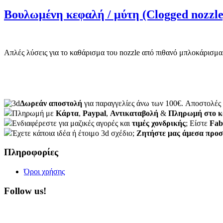
Βουλωμένη κεφαλή / μύτη (Clogged nozzle
Απλές λύσεις για το καθάρισμα του nozzle από πιθανό μπλοκάρισμα 
Δωρεάν αποστολή
για παραγγελίες άνω των 100€. Aποστολές 
Πληρωμή με
Κάρτα
,
Paypal
,
Αντικαταβολή
&
Πληρωμή στο κ
Ενδιαφέρεστε για μαζικές αγορές και
τιμές χονδρικής
; Είστε
Fab
Έχετε κάποια ιδέα ή έτοιμο 3d σχέδιο;
Ζητήστε μας άμεσα προ
Πληροφορίες
Όροι χρήσης
Follow us!