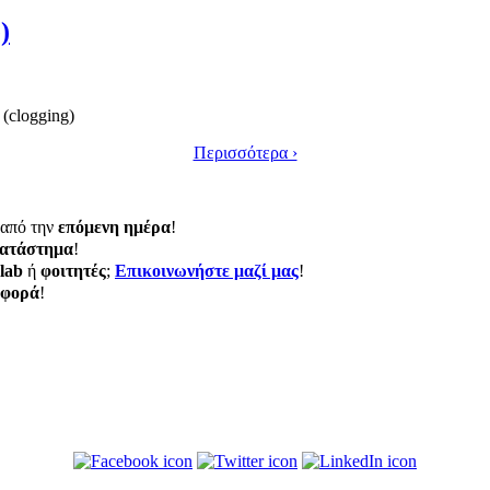
)
(clogging)
Περισσότερα ›
από την
επόμενη ημέρα
!
ατάστημα
!
lab
ή
φοιτητές
;
Eπικοινωνήστε μαζί μας
!
σφορά
!