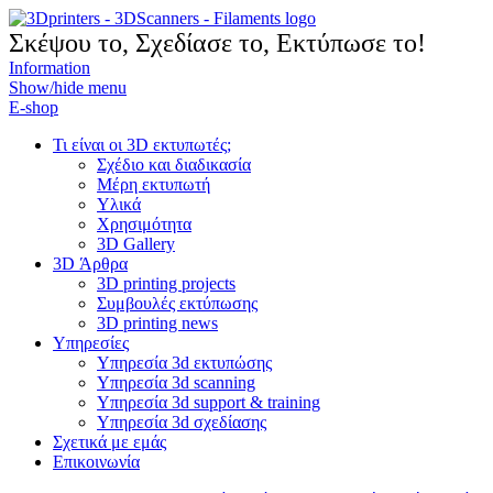
Σκέψου το, Σχεδίασε το, Εκτύπωσε το!
Information
Show/hide menu
Ε-shop
Τι είναι οι 3D εκτυπωτές;
Σχέδιο και διαδικασία
Μέρη εκτυπωτή
Υλικά
Χρησιμότητα
3D Gallery
3D Άρθρα
3D printing projects
Συμβουλές εκτύπωσης
3D printing news
Υπηρεσίες
Υπηρεσία 3d εκτυπώσης
Υπηρεσία 3d scanning
Υπηρεσία 3d support & training
Υπηρεσία 3d σχεδίασης
Σχετικά με εμάς
Επικοινωνία